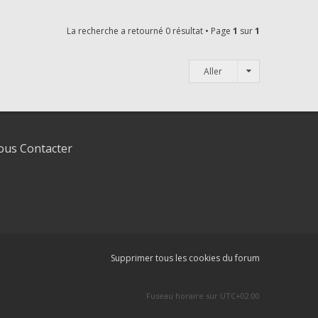
La recherche a retourné 0 résultat • Page
1
sur
1
Aller
us Contacter
Supprimer tous les cookies du forum
Fuseau horaire sur
UTC+02:00