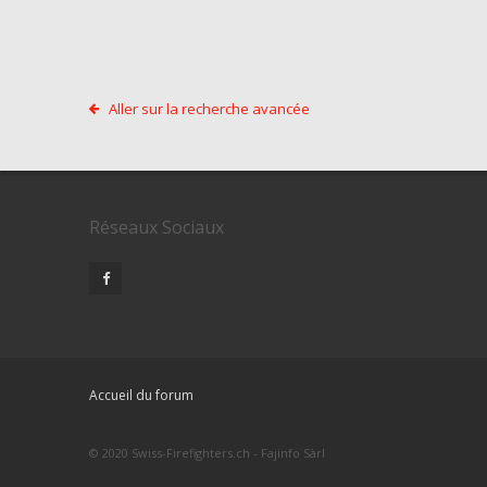
Aller sur la recherche avancée
Réseaux Sociaux
Accueil du forum
© 2020 Swiss-Firefighters.ch - Fajinfo Sàrl