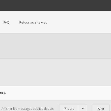
FAQ
Retour au site web
iés.
Afficher les messages publiés depuis
7 jours