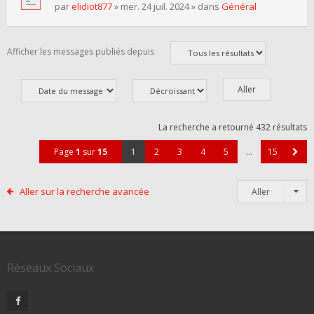
par
elidiot877
» mer. 24 juil. 2024 » dans
Général
Afficher les messages publiés depuis
La recherche a retourné 432 résultats
Page
1
sur
15
1
2
3
4
5
…
15
Aller sur la recherche avancée
Aller
Réseaux Sociaux