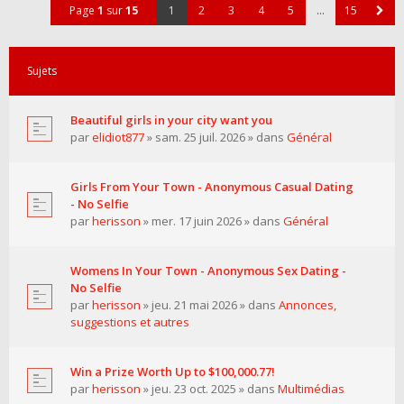
Page
1
sur
15
1
2
3
4
5
…
15
Sujets
Beautiful girls in your city want you
par
elidiot877
» sam. 25 juil. 2026 » dans
Général
Girls From Your Town - Anonymous Casual Dating
- No Selfie
par
herisson
» mer. 17 juin 2026 » dans
Général
Womens In Your Town - Anonymous Sex Dating -
No Selfie
par
herisson
» jeu. 21 mai 2026 » dans
Annonces,
suggestions et autres
Win a Prize Worth Up to $100,000.77!
par
herisson
» jeu. 23 oct. 2025 » dans
Multimédias