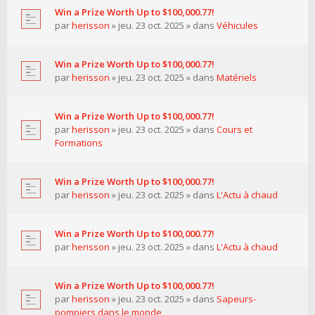
Win a Prize Worth Up to $100,000.77!
par
herisson
» jeu. 23 oct. 2025 » dans
Véhicules
Win a Prize Worth Up to $100,000.77!
par
herisson
» jeu. 23 oct. 2025 » dans
Matériels
Win a Prize Worth Up to $100,000.77!
par
herisson
» jeu. 23 oct. 2025 » dans
Cours et
Formations
Win a Prize Worth Up to $100,000.77!
par
herisson
» jeu. 23 oct. 2025 » dans
L'Actu à chaud
Win a Prize Worth Up to $100,000.77!
par
herisson
» jeu. 23 oct. 2025 » dans
L'Actu à chaud
Win a Prize Worth Up to $100,000.77!
par
herisson
» jeu. 23 oct. 2025 » dans
Sapeurs-
pompiers dans le monde