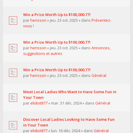
Win a Prize Worth Up to $100,000.77!
par
herisson
» jeu. 23 oct. 2025 » dans
Présentez-
vous !
Win a Prize Worth Up to $100,000.77!
par
herisson
» jeu. 23 oct. 2025 » dans
Annonces,
suggestions et autres
Win a Prize Worth Up to $100,000.77!
par
herisson
» jeu. 23 oct. 2025 » dans
Général
Meet Local Ladies Who Want to Have Some Fun in
Your Town
par
elidiot877
» mar. 31 déc. 2024 » dans
Général
Discover Local Ladies Looking to Have Some Fun
in Your Town
par
elidiot877
» lun. 16 déc. 2024 » dans
Général