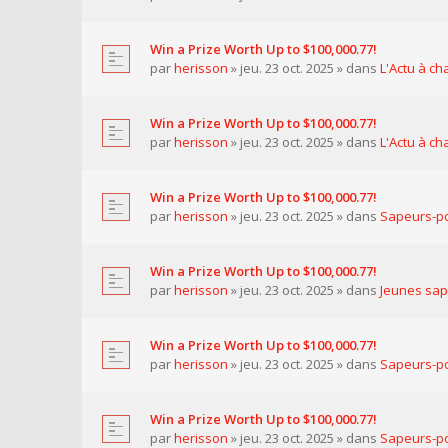
Win a Prize Worth Up to $100,000.77!
par
herisson
» jeu. 23 oct. 2025 » dans
L'Actu à c
Win a Prize Worth Up to $100,000.77!
par
herisson
» jeu. 23 oct. 2025 » dans
L'Actu à c
Win a Prize Worth Up to $100,000.77!
par
herisson
» jeu. 23 oct. 2025 » dans
Sapeurs-p
Win a Prize Worth Up to $100,000.77!
par
herisson
» jeu. 23 oct. 2025 » dans
Jeunes sa
Win a Prize Worth Up to $100,000.77!
par
herisson
» jeu. 23 oct. 2025 » dans
Sapeurs-po
Win a Prize Worth Up to $100,000.77!
par
herisson
» jeu. 23 oct. 2025 » dans
Sapeurs-po