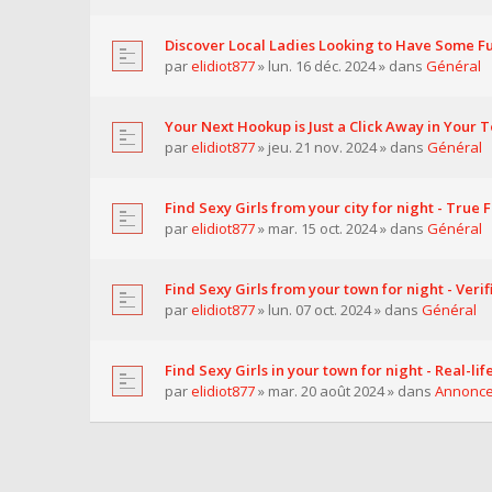
Discover Local Ladies Looking to Have Some F
par
elidiot877
» lun. 16 déc. 2024 » dans
Général
Your Next Hookup is Just a Click Away in Your 
par
elidiot877
» jeu. 21 nov. 2024 » dans
Général
Find Sexy Girls from your city for night - True
par
elidiot877
» mar. 15 oct. 2024 » dans
Général
Find Sexy Girls from your town for night - Veri
par
elidiot877
» lun. 07 oct. 2024 » dans
Général
Find Sexy Girls in your town for night - Real-life
par
elidiot877
» mar. 20 août 2024 » dans
Annonces