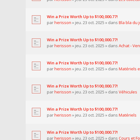
Win a Prize Worth Up to $100,000.77!
par
herisson
» jeu. 23 oct. 2025 » dans
Bla bla du 
Win a Prize Worth Up to $100,000.77!
par
herisson
» jeu. 23 oct. 2025 » dans
Achat - Ven
Win a Prize Worth Up to $100,000.77!
par
herisson
» jeu. 23 oct. 2025 » dans
Matériels 
Win a Prize Worth Up to $100,000.77!
par
herisson
» jeu. 23 oct. 2025 » dans
Véhicules
Win a Prize Worth Up to $100,000.77!
par
herisson
» jeu. 23 oct. 2025 » dans
Matériels
Win a Prize Worth Up to $100,000.77!
par
herisson
» jeu. 23 oct. 2025 » dans
Cours et F