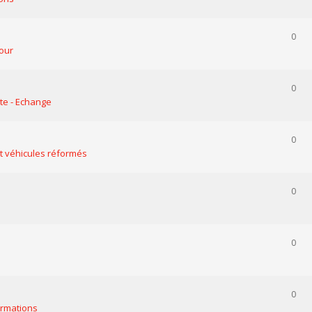
0
jour
0
te - Echange
0
et véhicules réformés
0
0
0
ormations