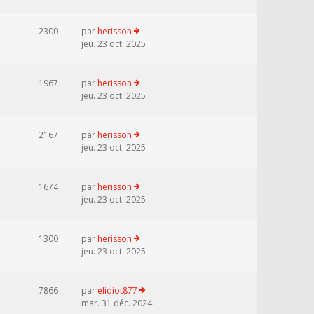
2300
par
herisson
jeu. 23 oct. 2025
1967
par
herisson
jeu. 23 oct. 2025
2167
par
herisson
jeu. 23 oct. 2025
1674
par
herisson
jeu. 23 oct. 2025
1300
par
herisson
jeu. 23 oct. 2025
7866
par
elidiot877
mar. 31 déc. 2024