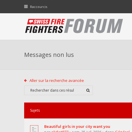
Raccourcis
Messages non lus
Aller sur la recherche avancée
Sujets
Beautiful girls in your city want you