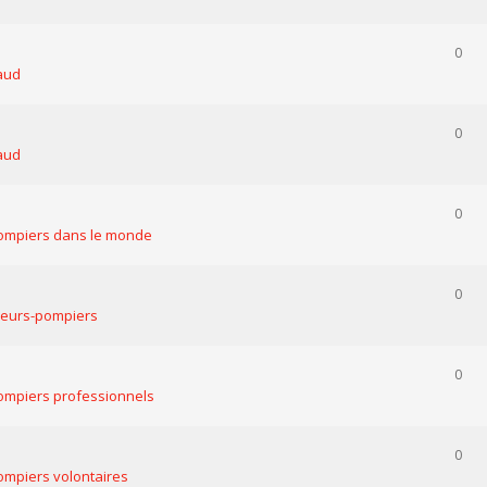
0
haud
0
haud
0
ompiers dans le monde
0
peurs-pompiers
0
mpiers professionnels
0
mpiers volontaires