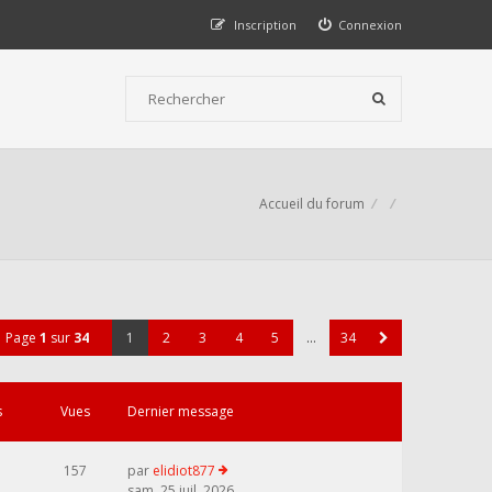
Inscription
Connexion
Accueil du forum
Page
1
sur
34
1
2
3
4
5
…
34
s
Vues
Dernier message
157
par
elidiot877
sam. 25 juil. 2026