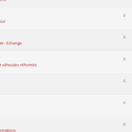
0
jour
0
te - Echange
0
et véhicules réformés
0
0
0
ormations