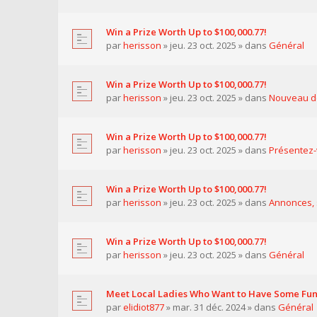
Win a Prize Worth Up to $100,000.77!
par
herisson
» jeu. 23 oct. 2025 » dans
Général
Win a Prize Worth Up to $100,000.77!
par
herisson
» jeu. 23 oct. 2025 » dans
Nouveau de
Win a Prize Worth Up to $100,000.77!
par
herisson
» jeu. 23 oct. 2025 » dans
Présentez-
Win a Prize Worth Up to $100,000.77!
par
herisson
» jeu. 23 oct. 2025 » dans
Annonces, 
Win a Prize Worth Up to $100,000.77!
par
herisson
» jeu. 23 oct. 2025 » dans
Général
Meet Local Ladies Who Want to Have Some Fun
par
elidiot877
» mar. 31 déc. 2024 » dans
Général