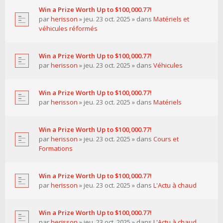
Win a Prize Worth Up to $100,000.77!
par
herisson
» jeu. 23 oct. 2025 » dans
Matériels et
véhicules réformés
Win a Prize Worth Up to $100,000.77!
par
herisson
» jeu. 23 oct. 2025 » dans
Véhicules
Win a Prize Worth Up to $100,000.77!
par
herisson
» jeu. 23 oct. 2025 » dans
Matériels
Win a Prize Worth Up to $100,000.77!
par
herisson
» jeu. 23 oct. 2025 » dans
Cours et
Formations
Win a Prize Worth Up to $100,000.77!
par
herisson
» jeu. 23 oct. 2025 » dans
L'Actu à chaud
Win a Prize Worth Up to $100,000.77!
par
herisson
» jeu. 23 oct. 2025 » dans
L'Actu à chaud