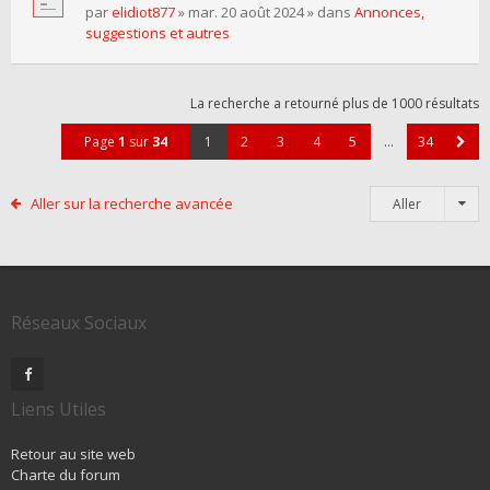
par
elidiot877
» mar. 20 août 2024 » dans
Annonces,
suggestions et autres
La recherche a retourné plus de 1000 résultats
Page
1
sur
34
1
2
3
4
5
…
34
Aller sur la recherche avancée
Aller
Réseaux Sociaux
Liens Utiles
Retour au site web
Charte du forum