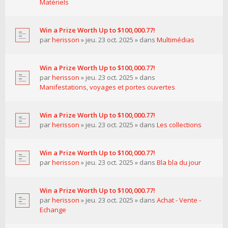
Matériels
Win a Prize Worth Up to $100,000.77!
par
herisson
» jeu. 23 oct. 2025 » dans
Multimédias
Win a Prize Worth Up to $100,000.77!
par
herisson
» jeu. 23 oct. 2025 » dans
Manifestations, voyages et portes ouvertes
Win a Prize Worth Up to $100,000.77!
par
herisson
» jeu. 23 oct. 2025 » dans
Les collections
Win a Prize Worth Up to $100,000.77!
par
herisson
» jeu. 23 oct. 2025 » dans
Bla bla du jour
Win a Prize Worth Up to $100,000.77!
par
herisson
» jeu. 23 oct. 2025 » dans
Achat - Vente -
Echange