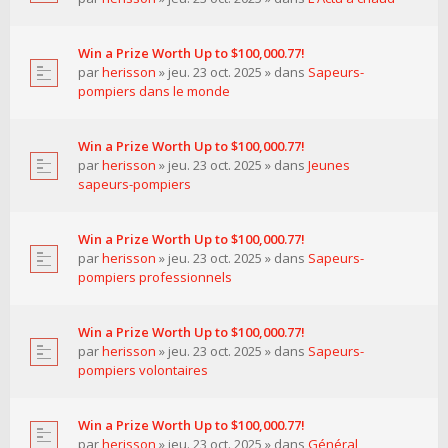
Win a Prize Worth Up to $100,000.77!
par
herisson
» jeu. 23 oct. 2025 » dans
Sapeurs-
pompiers dans le monde
Win a Prize Worth Up to $100,000.77!
par
herisson
» jeu. 23 oct. 2025 » dans
Jeunes
sapeurs-pompiers
Win a Prize Worth Up to $100,000.77!
par
herisson
» jeu. 23 oct. 2025 » dans
Sapeurs-
pompiers professionnels
Win a Prize Worth Up to $100,000.77!
par
herisson
» jeu. 23 oct. 2025 » dans
Sapeurs-
pompiers volontaires
Win a Prize Worth Up to $100,000.77!
par
herisson
» jeu. 23 oct. 2025 » dans
Général