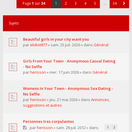
Page
1
sur
34
1
2
3
4
5
…
34
Sujets
Beautiful girls in your city want you
par
elidiot877
» sam. 25 juil. 2026 » dans
Général
Girls From Your Town - Anonymous Casual Dating
- No Selfie
par
herisson
» mer. 17 juin 2026 » dans
Général
Womens In Your Town - Anonymous Sex Dating -
No Selfie
par
herisson
» jeu. 21 mai 2026 » dans
Annonces,
suggestions et autres
Personnes tres corpulantes
par
herisson
» sam. 28 juil. 2012 » dans
1
2