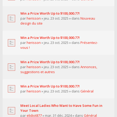
Win a Prize Worth Up to $100,000.77!
par
herisson
» jeu. 23 oct. 2025 » dans
Nouveau
design du site
Win a Prize Worth Up to $100,000.77!
par
herisson
» jeu. 23 oct. 2025 » dans
Présentez-
vous !
Win a Prize Worth Up to $100,000.77!
par
herisson
» jeu. 23 oct. 2025 » dans
Annonces,
suggestions et autres
Win a Prize Worth Up to $100,000.77!
par
herisson
» jeu. 23 oct. 2025 » dans
Général
Meet Local Ladies Who Want to Have Some Fun in
Your Town
par
elidiot877
» mar. 31 déc. 2024 » dans
Général