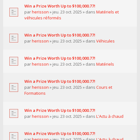
Win a Prize Worth Up to $100,000.77!
par
herisson
» jeu. 23 oct. 2025 » dans
Matériels et
véhicules réformés
Win a Prize Worth Up to $100,000.77!
par
herisson
» jeu. 23 oct. 2025 » dans
Véhicules
Win a Prize Worth Up to $100,000.77!
par
herisson
» jeu. 23 oct. 2025 » dans
Matériels
Win a Prize Worth Up to $100,000.77!
par
herisson
» jeu. 23 oct. 2025 » dans
Cours et
Formations
Win a Prize Worth Up to $100,000.77!
par
herisson
» jeu. 23 oct. 2025 » dans
L'Actu à chaud
Win a Prize Worth Up to $100,000.77!
par
herisson
» jeu. 23 oct. 2025 » dans
L'Actu à chaud