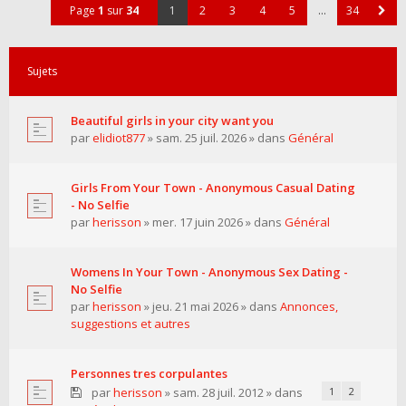
Page
1
sur
34
1
2
3
4
5
…
34
Sujets
Beautiful girls in your city want you
par
elidiot877
» sam. 25 juil. 2026 » dans
Général
Girls From Your Town - Anonymous Casual Dating
- No Selfie
par
herisson
» mer. 17 juin 2026 » dans
Général
Womens In Your Town - Anonymous Sex Dating -
No Selfie
par
herisson
» jeu. 21 mai 2026 » dans
Annonces,
suggestions et autres
Personnes tres corpulantes
par
herisson
» sam. 28 juil. 2012 » dans
1
2