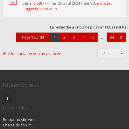
par
elidiot877
» mar. 20 août 2024 » dans
Annonces,
suggestions et autres
La recherche a retourné plus de 1000 résultats
Page
1
sur
34
1
2
3
4
5
…
34
Aller sur la recherche avancée
Aller
Réseaux Sociaux
Liens Utiles
Retour au site web
Charte du forum