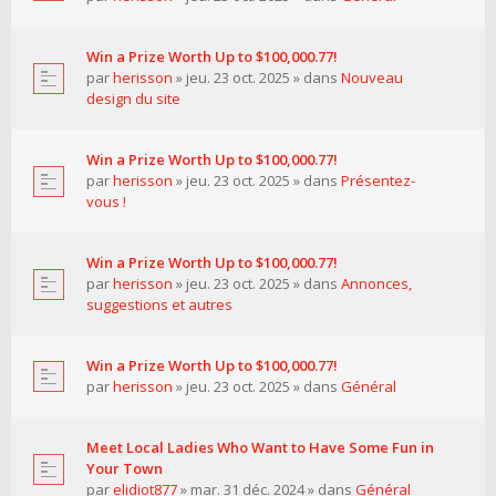
Win a Prize Worth Up to $100,000.77!
par
herisson
» jeu. 23 oct. 2025 » dans
Nouveau
design du site
Win a Prize Worth Up to $100,000.77!
par
herisson
» jeu. 23 oct. 2025 » dans
Présentez-
vous !
Win a Prize Worth Up to $100,000.77!
par
herisson
» jeu. 23 oct. 2025 » dans
Annonces,
suggestions et autres
Win a Prize Worth Up to $100,000.77!
par
herisson
» jeu. 23 oct. 2025 » dans
Général
Meet Local Ladies Who Want to Have Some Fun in
Your Town
par
elidiot877
» mar. 31 déc. 2024 » dans
Général