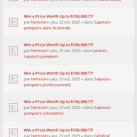
Win a Prize Worth Up to $100,000.77!
par
herisson
» jeu. 23 oct. 2025 » dans
Sapeurs-
pompiers dans le monde
Win a Prize Worth Up to $100,000.77!
par
herisson
» jeu. 23 oct. 2025 » dans
Jeunes
sapeurs-pompiers
Win a Prize Worth Up to $100,000.77!
par
herisson
» jeu. 23 oct. 2025 » dans
Sapeurs-
pompiers professionnels
Win a Prize Worth Up to $100,000.77!
par
herisson
» jeu. 23 oct. 2025 » dans
Sapeurs-
pompiers volontaires
Win a Prize Worth Up to $100,000.77!
par
herisson
» jeu. 23 oct. 2025 » dans
Général