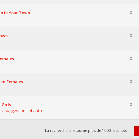
un in Your Town
0
Town
0
 Females
0
fied Females
0
 Girls
0
, suggestions et autres
La recherche a retourné plus de 1000 résultats