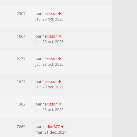
2301
par
herisson
jeu. 23 oct. 2025
1967
par
herisson
jeu. 23 oct. 2025
2171
par
herisson
jeu. 23 oct. 2025
1677
par
herisson
jeu. 23 oct. 2025
1302
par
herisson
jeu. 23 oct. 2025
7869
par
elidiot877
mar. 31 déc. 2024