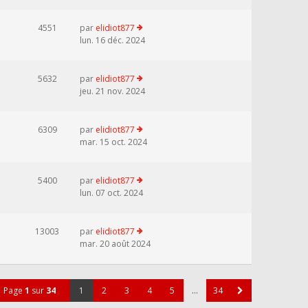
4551
par
elidiot877
lun. 16 déc. 2024
5632
par
elidiot877
jeu. 21 nov. 2024
6309
par
elidiot877
mar. 15 oct. 2024
5400
par
elidiot877
lun. 07 oct. 2024
13003
par
elidiot877
mar. 20 août 2024
Page
1
sur
34
1
2
3
4
5
…
34