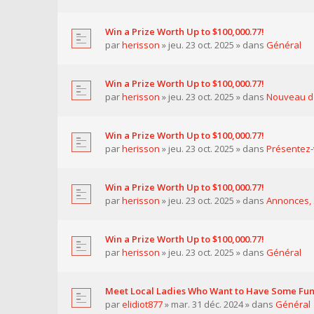
Win a Prize Worth Up to $100,000.77!
par
herisson
» jeu. 23 oct. 2025 » dans
Général
Win a Prize Worth Up to $100,000.77!
par
herisson
» jeu. 23 oct. 2025 » dans
Nouveau de
Win a Prize Worth Up to $100,000.77!
par
herisson
» jeu. 23 oct. 2025 » dans
Présentez-
Win a Prize Worth Up to $100,000.77!
par
herisson
» jeu. 23 oct. 2025 » dans
Annonces, 
Win a Prize Worth Up to $100,000.77!
par
herisson
» jeu. 23 oct. 2025 » dans
Général
Meet Local Ladies Who Want to Have Some Fun
par
elidiot877
» mar. 31 déc. 2024 » dans
Général