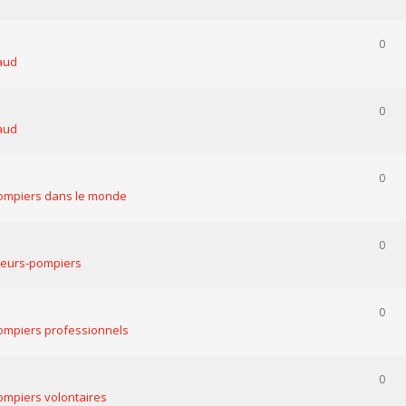
0
haud
0
haud
0
ompiers dans le monde
0
peurs-pompiers
0
mpiers professionnels
0
mpiers volontaires