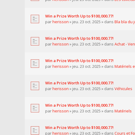
Win a Prize Worth Up to $100,000.77!
par
herisson
» jeu. 23 oct. 2025 » dans
Bla bla du 
Win a Prize Worth Up to $100,000.77!
par
herisson
» jeu. 23 oct. 2025 » dans
Achat - Ven
Win a Prize Worth Up to $100,000.77!
par
herisson
» jeu. 23 oct. 2025 » dans
Matériels 
Win a Prize Worth Up to $100,000.77!
par
herisson
» jeu. 23 oct. 2025 » dans
Véhicules
Win a Prize Worth Up to $100,000.77!
par
herisson
» jeu. 23 oct. 2025 » dans
Matériels
Win a Prize Worth Up to $100,000.77!
par
herisson
» jeu. 23 oct. 2025 » dans
Cours et F