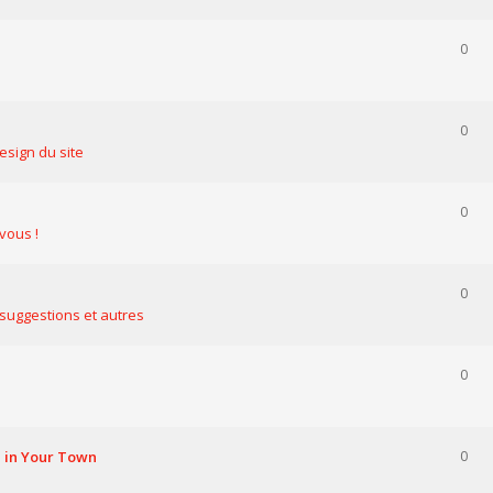
0
0
sign du site
0
vous !
0
suggestions et autres
0
 in Your Town
0