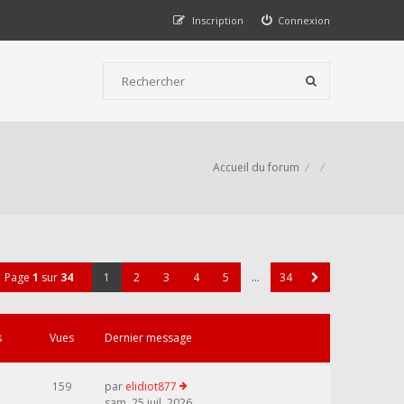
Inscription
Connexion
Accueil du forum
Page
1
sur
34
1
2
3
4
5
…
34
s
Vues
Dernier message
159
par
elidiot877
sam. 25 juil. 2026