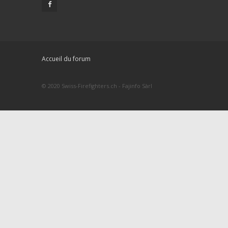
Accueil du forum
© 2020 Swiss-Firefighters.ch - Fajinfo Sàrl