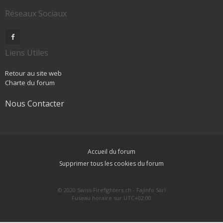
Réseaux Sociaux
Liens Utiles
Retour au site web
Charte du forum
Nous Contacter
Accueil du forum
Supprimer tous les cookies du forum
© 2020 Swiss-Firefighters.ch - Fajinfo Sàrl
Fuseau horaire sur
UTC+02:00