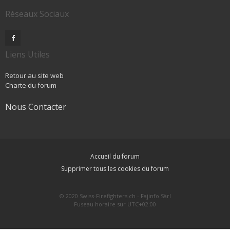
Réseaux Sociaux
Liens Utiles
Retour au site web
Charte du forum
Nous Contacter
Accueil du forum
Supprimer tous les cookies du forum
© 2020 Swiss-Firefighters.ch - Fajinfo Sàrl
Fuseau horaire sur
UTC+02:00