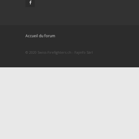
Accueil du forum
© 2020 Swiss-Firefighters.ch - Fajinfo Sàrl