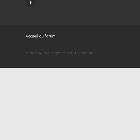
Accueil du forum
© 2020 Swiss-Firefighters.ch - Fajinfo Sàrl