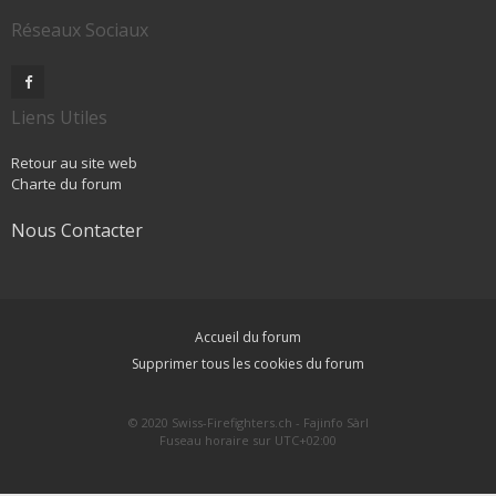
Réseaux Sociaux
Liens Utiles
Retour au site web
Charte du forum
Nous Contacter
Accueil du forum
Supprimer tous les cookies du forum
© 2020 Swiss-Firefighters.ch - Fajinfo Sàrl
Fuseau horaire sur
UTC+02:00