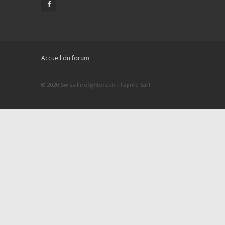
Accueil du forum
© 2020 Swiss-Firefighters.ch - Fajinfo Sàrl