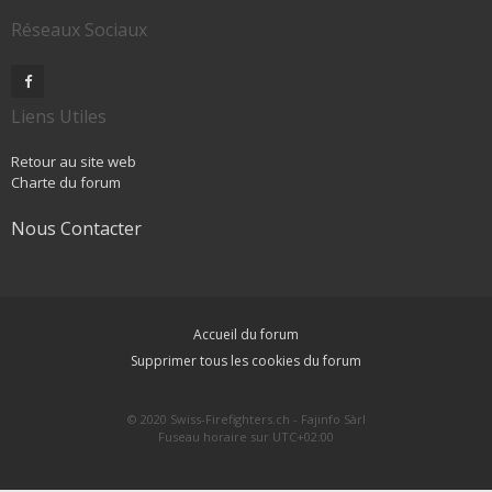
Réseaux Sociaux
Liens Utiles
Retour au site web
Charte du forum
Nous Contacter
Accueil du forum
Supprimer tous les cookies du forum
© 2020 Swiss-Firefighters.ch - Fajinfo Sàrl
Fuseau horaire sur
UTC+02:00