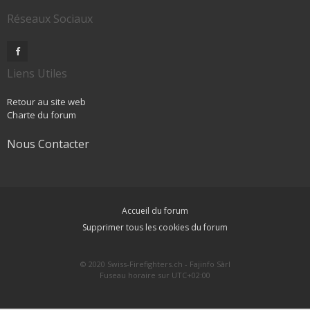
Réseaux Sociaux
Liens Utiles
Retour au site web
Charte du forum
Nous Contacter
Accueil du forum
Supprimer tous les cookies du forum
© 2020 Swiss-Firefighters.ch - Fajinfo Sàrl
Fuseau horaire sur
UTC+02:00