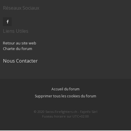
Réseaux Sociaux
Liens Utiles
Retour au site web
Charte du forum
Nous Contacter
Accueil du forum
Supprimer tous les cookies du forum
© 2020 Swiss-Firefighters.ch - Fajinfo Sàrl
Fuseau horaire sur
UTC+02:00