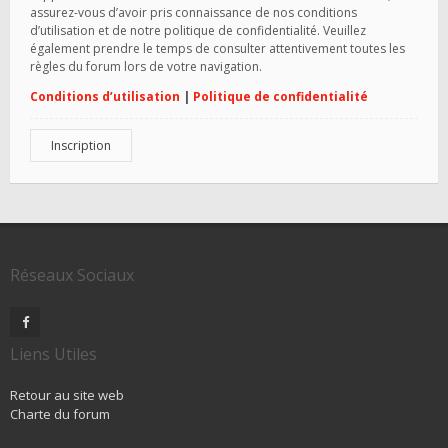
assurez-vous d’avoir pris connaissance de nos conditions
d’utilisation et de notre politique de confidentialité. Veuillez
également prendre le temps de consulter attentivement toutes les
règles du forum lors de votre navigation.
Conditions d’utilisation
|
Politique de confidentialité
Inscription
Réseaux Sociaux
Liens Utiles
Retour au site web
Charte du forum