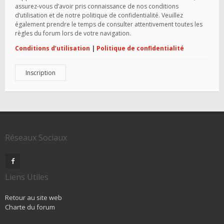
assurez-vous d’avoir pris connaissance de nos conditions
d’utilisation et de notre politique de confidentialité. Veuillez
également prendre le temps de consulter attentivement toutes les
règles du forum lors de votre navigation.
Conditions d’utilisation
|
Politique de confidentialité
Inscription
Réseaux Sociaux
Liens Utiles
Retour au site web
Charte du forum