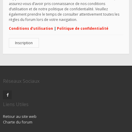
assurez-vous d’avoir pris connaissance de nos conditions
d’utilisation et de notre politique de confidentialité. Veuillez
également prendre le temps de consulter attentivement toutes les
règles du forum lors de votre navigation.
Conditions d’utilisation
|
Politique de confidentialité
Inscription
Réseaux Sociaux
Liens Utiles
Retour au site web
Charte du forum