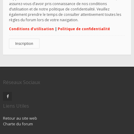
assurez-vous d’avoir pris connaissance de nos conditions
d’utilisation et de notre politique de confidentialité. Veuillez
également prendre le temps de consulter attentivement toutes les
règles du forum lors de votre navigation.
Conditions d’utilisation
|
Politique de confidentialité
Inscription
Réseaux Sociaux
Liens Utiles
Retour au site web
Charte du forum