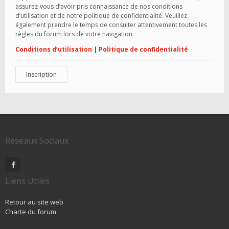
assurez-vous d’avoir pris connaissance de nos conditions
d’utilisation et de notre politique de confidentialité. Veuillez
également prendre le temps de consulter attentivement toutes les
règles du forum lors de votre navigation.
Conditions d’utilisation
|
Politique de confidentialité
Inscription
Réseaux Sociaux
Liens Utiles
Retour au site web
Charte du forum