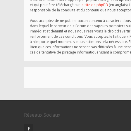
et qui peut être téléchargé sur
le site de phpBB
(en anglais). 
responsable de la conduite et du contenu que nous accepton
Vous acceptez de ne publier aucun contenu à caractère abusif
dans lequel le serveur de « Forum des sapeurs-pompiers suis
immédiat et définitif et nous nous réservons le droit d’avertir
renforcement de ces conditions. Vous acceptez le fait que « 
à n’importe quel moment si nous estimons cela nécessaire. En
Bien que ces informations ne seront pas diffusées à une tie
cas de tentative de piratage informatique visant à comprom
Réseaux Sociaux