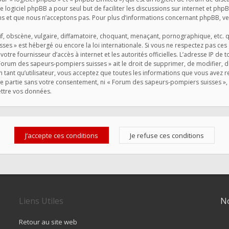
Le logiciel phpBB a pour seul but de faciliter les discussions sur internet et 
s et que nous n’acceptons pas. Pour plus d’informations concernant phpBB, veu
, obscène, vulgaire, diffamatoire, choquant, menaçant, pornographique, etc. qui
ses » est hébergé ou encore la loi internationale. Si vous ne respectez pas ce
 votre fournisseur d’accès à internet et les autorités officielles. L’adresse IP de
Forum des sapeurs-pompiers suisses » ait le droit de supprimer, de modifier, d
 tant qu’utilisateur, vous acceptez que toutes les informations que vous avez
rce partie sans votre consentement, ni « Forum des sapeurs-pompiers suisses 
ettre vos données.
Liens Utiles
No
Retour au site web