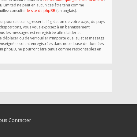
phpBB Limited ne peut en aucun cas être tenu comme
illez consulter
le site de phpBB
(en anglais).
 pourrait transgresser la législation de votre pays, du pays
s dispositions, vous vous exposez à un bannissement
 tous les messages est enregistrée afin d’aider au
e déplacer ou de verrouiller n’importe quel sujet et message
 renseignées soient enregistrées dans notre base de données.
», ni phpBB, ne pourront être tenus comme responsables en
us Contacter