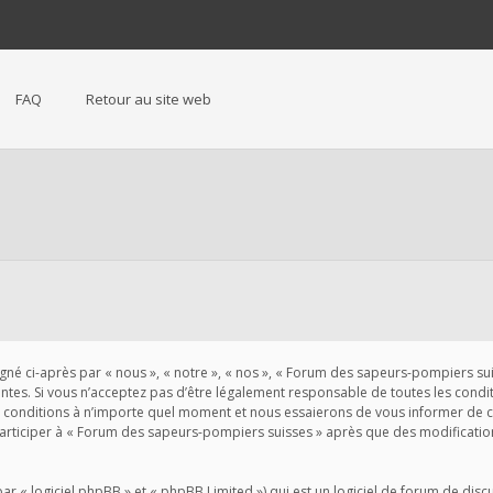
FAQ
Retour au site web
 ci-après par « nous », « notre », « nos », « Forum des sapeurs-pompiers suisse
es. Si vous n’acceptez pas d’être légalement responsable de toutes les conditio
conditions à n’importe quel moment et nous essaierons de vous informer de ces
participer à « Forum des sapeurs-pompiers suisses » après que des modification
« logiciel phpBB » et « phpBB Limited ») qui est un logiciel de forum de disc