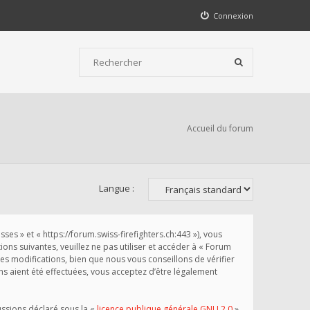
Connexion
Accueil du forum
Langue :
s » et « https://forum.swiss-firefighters.ch:443 »), vous
ns suivantes, veuillez ne pas utiliser et accéder à « Forum
 modifications, bien que nous vous conseillons de vérifier
s aient été effectuées, vous acceptez d’être légalement
ussions déclaré sous la «
licence publique générale GNU 2.0
»