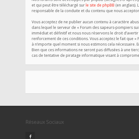
et qui peut être téléchargé sur
le site de phpBB
(en anglais). 
responsable de la conduite et du contenu que nous accepton
Vous acceptez de ne publier aucun contenu à caractère abusif
dans lequel le serveur de « Forum des sapeurs-pompiers suis
immédiat et définitif et nous nous réservons le droit d’avertir
renforcement de ces conditions. Vous acceptez le fait que « 
à n’importe quel moment si nous estimons cela nécessaire. En
Bien que ces informations ne seront pas diffusées à une tie
cas de tentative de piratage informatique visant à comprom
Réseaux Sociaux