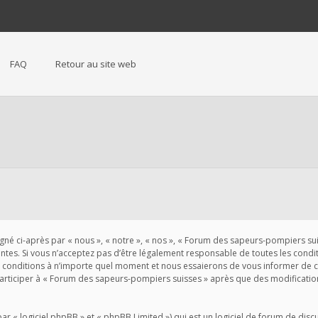
FAQ
Retour au site web
 ci-après par « nous », « notre », « nos », « Forum des sapeurs-pompiers suisse
es. Si vous n’acceptez pas d’être légalement responsable de toutes les conditio
conditions à n’importe quel moment et nous essaierons de vous informer de ces
participer à « Forum des sapeurs-pompiers suisses » après que des modification
« logiciel phpBB » et « phpBB Limited ») qui est un logiciel de forum de disc