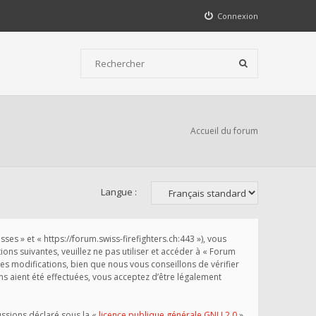
Connexion
Accueil du forum
Langue :
s » et « https://forum.swiss-firefighters.ch:443 »), vous
ns suivantes, veuillez ne pas utiliser et accéder à « Forum
 modifications, bien que nous vous conseillons de vérifier
s aient été effectuées, vous acceptez d’être légalement
ussions déclaré sous la «
licence publique générale GNU 2.0
»