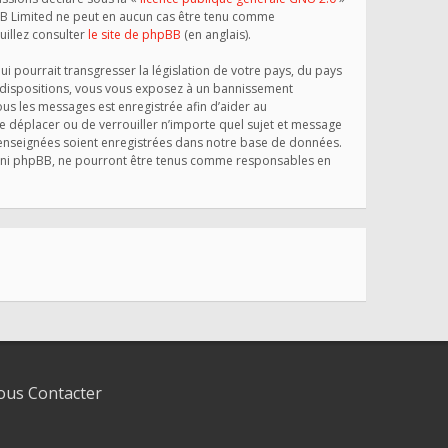
phpBB Limited ne peut en aucun cas être tenu comme
illez consulter
le site de phpBB
(en anglais).
 pourrait transgresser la législation de votre pays, du pays
s dispositions, vous vous exposez à un bannissement
 tous les messages est enregistrée afin d’aider au
e déplacer ou de verrouiller n’importe quel sujet et message
 renseignées soient enregistrées dans notre base de données.
», ni phpBB, ne pourront être tenus comme responsables en
us Contacter