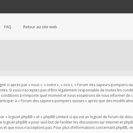
FAQ
Retour au site web
 ci-après par « nous », « notre », « nos », « Forum des sapeurs-pompiers suisse
es. Si vous n’acceptez pas d’être légalement responsable de toutes les conditio
conditions à n’importe quel moment et nous essaierons de vous informer de ces
participer à « Forum des sapeurs-pompiers suisses » après que des modification
« logiciel phpBB » et « phpBB Limited ») qui est un logiciel de forum de disc
Le logiciel phpBB a pour seul but de faciliter les discussions sur internet et 
s et que nous n’acceptons pas. Pour plus d’informations concernant phpBB, veu