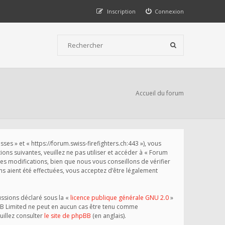
Inscription
Connexion
Accueil du forum
s » et « https://forum.swiss-firefighters.ch:443 »), vous
ns suivantes, veuillez ne pas utiliser et accéder à « Forum
 modifications, bien que nous vous conseillons de vérifier
s aient été effectuées, vous acceptez d’être légalement
ussions déclaré sous la «
licence publique générale GNU 2.0
»
phpBB Limited ne peut en aucun cas être tenu comme
illez consulter
le site de phpBB
(en anglais).