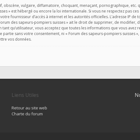
, obscène, vulgaire, diffamatoire, choquant, menaçant, pornographique, etc. qui
ses » est hébergé ou encore la loi internationale. Si vous ne respectez pas ce
 votre fournisseur d’accès à internet et les autorités officielles. L’adresse IP de
Forum des sapeurs-pompiers suisses » ait le droit de supprimer, de modifier, d
 tant qu’utilisateur, vous acceptez que toutes les informations que vous avez
rce partie sans votre consentement, ni « Forum des sapeurs-pompiers suisses 
ettre vos données.
Liens Utiles
No
Retour au site web
Charte du forum