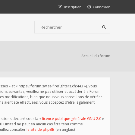
Inscription
Connexion
Accueil du forum
s » et « https://forum.swiss-firefighters.ch:443 »), vous
ns suivantes, veuillez ne pas utiliser et accéder à « Forum
 modifications, bien que nous vous conseillons de vérifier
s aient été effectuées, vous acceptez d’être légalement
ussions déclaré sous la «
licence publique générale GNU 2.0
»
phpBB Limited ne peut en aucun cas être tenu comme
illez consulter
le site de phpBB
(en anglais).