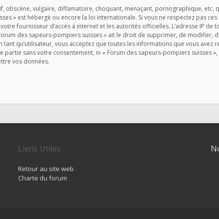
, obscène, vulgaire, diffamatoire, choquant, menaçant, pornographique, etc. qui
ses » est hébergé ou encore la loi internationale. Si vous ne respectez pas ce
 votre fournisseur d’accès à internet et les autorités officielles. L’adresse IP de
Forum des sapeurs-pompiers suisses » ait le droit de supprimer, de modifier, d
 tant qu’utilisateur, vous acceptez que toutes les informations que vous avez
rce partie sans votre consentement, ni « Forum des sapeurs-pompiers suisses 
ettre vos données.
Liens Utiles
No
Retour au site web
Charte du forum