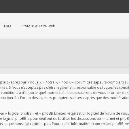
FAQ
Retour au site web
 ci-après par « nous », « notre », « nos », « Forum des sapeurs-pompiers suisse
es. Si vous n’acceptez pas d’être légalement responsable de toutes les conditio
conditions à n’importe quel moment et nous essaierons de vous informer de ces
participer à « Forum des sapeurs-pompiers suisses » après que des modification
« logiciel phpBB » et « phpBB Limited ») qui est un logiciel de forum de disc
Le logiciel phpBB a pour seul but de faciliter les discussions sur internet et 
s et que nous n’acceptons pas. Pour plus d’informations concernant phpBB, veu