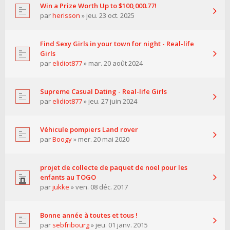
Win a Prize Worth Up to $100,000.77!
par
herisson
» jeu. 23 oct. 2025
Find Sexy Girls in your town for night - Real-life
Girls
par
elidiot877
» mar. 20 août 2024
Supreme Сasual Dating - Real-life Girls
par
elidiot877
» jeu. 27 juin 2024
Véhicule pompiers Land rover
par
Boogy
» mer. 20 mai 2020
projet de collecte de paquet de noel pour les
enfants au TOGO
par
jukke
» ven. 08 déc. 2017
Bonne année à toutes et tous !
par
sebfribourg
» jeu. 01 janv. 2015