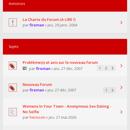
Annonces
La Charte du Forum (A LIRE !)
par
fireman
» jeu. 29 janv. 2004
Sujets
Problème(s) et avis sur le nouveau forum
par
fireman
» jeu. 27 déc. 2007
1
2
3
Nouveau Forum
par
fireman
» jeu. 27 déc. 2007
1
2
Womens In Your Town - Anonymous Sex Dating -
No Selfie
par
herisson
» jeu. 21 mai 2026