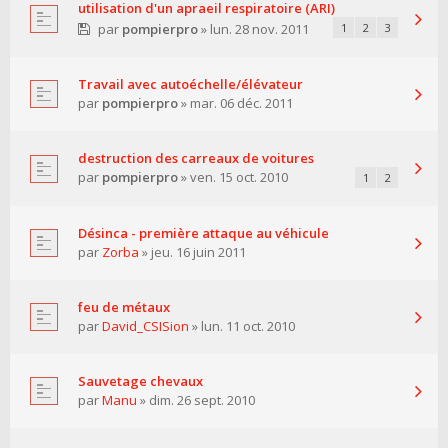
utilisation d'un apraeil respiratoire (ARI)
par
pompierpro
» lun. 28 nov. 2011
1
2
3
Travail avec autoéchelle/élévateur
par
pompierpro
» mar. 06 déc. 2011
destruction des carreaux de voitures
par
pompierpro
» ven. 15 oct. 2010
1
2
Désinca - première attaque au véhicule
par
Zorba
» jeu. 16 juin 2011
feu de métaux
par
David_CSISion
» lun. 11 oct. 2010
Sauvetage chevaux
par
Manu
» dim. 26 sept. 2010