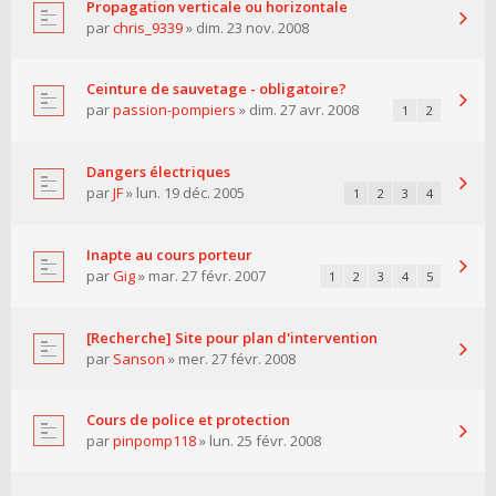
Propagation verticale ou horizontale
par
chris_9339
» dim. 23 nov. 2008
Ceinture de sauvetage - obligatoire?
par
passion-pompiers
» dim. 27 avr. 2008
1
2
Dangers électriques
par
JF
» lun. 19 déc. 2005
1
2
3
4
Inapte au cours porteur
par
Gig
» mar. 27 févr. 2007
1
2
3
4
5
[Recherche] Site pour plan d'intervention
par
Sanson
» mer. 27 févr. 2008
Cours de police et protection
par
pinpomp118
» lun. 25 févr. 2008