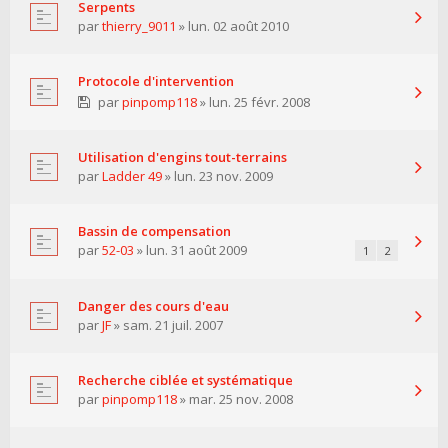
Serpents
par
thierry_9011
» lun. 02 août 2010
Protocole d'intervention
par
pinpomp118
» lun. 25 févr. 2008
Utilisation d'engins tout-terrains
par
Ladder 49
» lun. 23 nov. 2009
Bassin de compensation
par
52-03
» lun. 31 août 2009
1
2
Danger des cours d'eau
par
JF
» sam. 21 juil. 2007
Recherche ciblée et systématique
par
pinpomp118
» mar. 25 nov. 2008