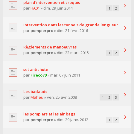
plan d'intervention et croquis
par
HA01
» dim. 29 juin 2014
1
2
Intervention dans les tunnels de grande longueur
par
pompierpro
» dim. 21 févr. 2016
Règlements de manoeuvres
par
pompierpro
» dim. 22 mars 2015
1
2
set antichute
par
Fireco79
» mar. 07 juin 2011
Les badauds
par
Maheu
» ven. 25 avr. 2008
1
2
3
les pompiers et les air bags
par
pompierpro
» dim. 29 janv. 2012
1
2