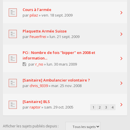
Cours à l'armée
par
pilaz
» ven. 18 sept. 2009
Plaquette Armée Suisse
par
FeuerFrei
» lun. 21 sept. 2009
PCi : Nombre de fois "bipper" en 2008 et
information...
par
r_no
» lun. 30 mars 2009
[Sanitaire] Ambulancier volontaire ?
par
chris_9339
» mar. 25 nov. 2008
[Sanitaire] BLS
par
raptor
» sam. 29 oct. 2005
1
2
3
4
Afficher les sujets publiés depuis :