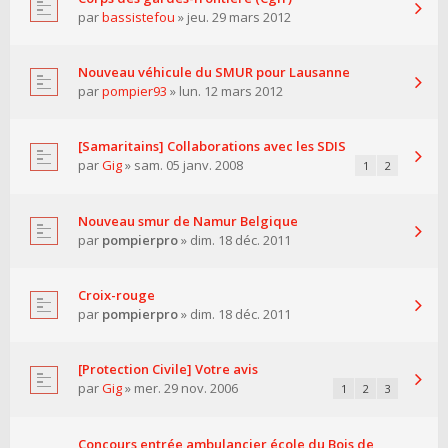
par
bassistefou
» jeu. 29 mars 2012
Nouveau véhicule du SMUR pour Lausanne
par
pompier93
» lun. 12 mars 2012
[Samaritains] Collaborations avec les SDIS
par
Gig
» sam. 05 janv. 2008
1
2
Nouveau smur de Namur Belgique
par
pompierpro
» dim. 18 déc. 2011
Croix-rouge
par
pompierpro
» dim. 18 déc. 2011
[Protection Civile] Votre avis
par
Gig
» mer. 29 nov. 2006
1
2
3
Concours entrée ambulancier école du Bois de