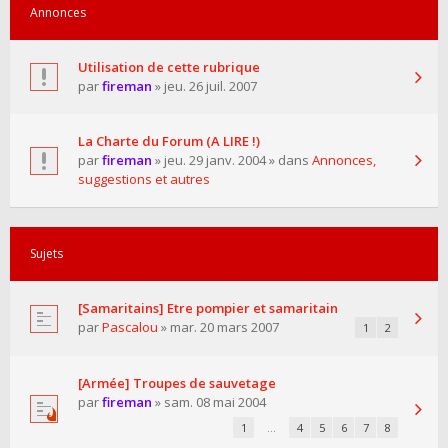
Annonces
Utilisation de cette rubrique
par
fireman
» jeu. 26 juil. 2007
La Charte du Forum (A LIRE !)
par
fireman
» jeu. 29 janv. 2004 » dans
Annonces,
suggestions et autres
Sujets
[Samaritains] Etre pompier et samaritain
par
Pascalou
» mar. 20 mars 2007
1
2
[Armée] Troupes de sauvetage
par
fireman
» sam. 08 mai 2004
1
…
4
5
6
7
8