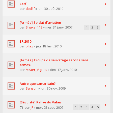
Cerf
par
dbd3f
» lun. 30 août 2010
[Armée] Soldat d'aviation
par
Snake_118
» mer. 31 janv. 2007
1
2
3
ER 2010
par
pilaz
» jeu. 18 févr. 2010
[Armée] Troupe de sauvetage service sans
armes?
par
Mister_Vignes
» dim. 17 janv. 2010
Autre que samaritain?
par
Sanson
» lun. 30 nov. 2009
[Sécurité] Rallye du Valais
par
JF
» mer. 05 sept. 2007
1
2
3
4
5