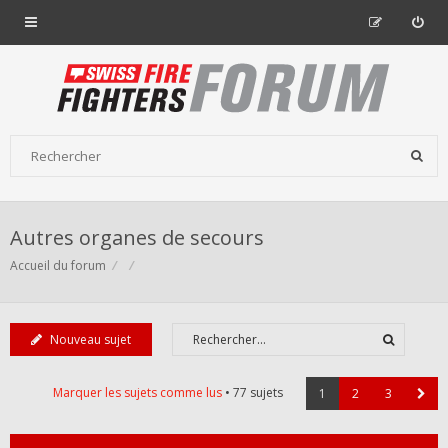
Autres organes de secours
Accueil du forum
Nouveau sujet
Marquer les sujets comme lus
• 77 sujets
1
2
3