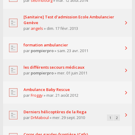
par
sebfribourg
» mar. 12 août 2014
[Sanitaire] Test d'admission Ecole Ambulancier
Genève
par
angels
» dim. 17 févr. 2013
formation ambulancier
par
pompierpro
» sam. 23 avr. 2011
les différents secours médicaux
par
pompierpro
» mer. 01 juin 2011
Ambulance Baby Rescue
par
Froggy
» mar. 21 août 2012
Derniers hélicoptères de la Rega
par
DrMaboul
» mer. 29 sept. 2010
1
2
Corps des gardes-frontière (Cgfr)