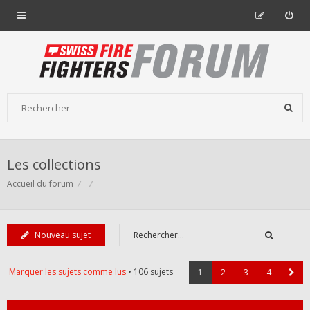
Les collections
Accueil du forum
Nouveau sujet
Marquer les sujets comme lus
• 106 sujets
1
2
3
4