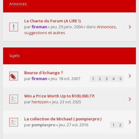
Annonces
La Charte du Forum (A LIRE !)
par
fireman
» jeu. 29 janv. 2004 » dans
Annonces,
suggestions et autres
Sujets
Bourse d'échange ?
par
fireman
» jeu. 18 oct. 2007
1
2
3
4
5
Win a Prize Worth Up to $100,000.77!
par
herisson
» jeu. 23 oct. 2025
La collection de Michael ( pompierpro )
par
pompierpro
» jeu. 27 oct. 2016
1
2