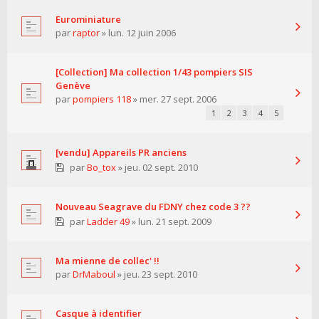
Eurominiature
par
raptor
» lun. 12 juin 2006
[Collection] Ma collection 1/43 pompiers SIS
Genève
par
pompiers 118
» mer. 27 sept. 2006
1
2
3
4
5
[vendu] Appareils PR anciens
par
Bo_tox
» jeu. 02 sept. 2010
Nouveau Seagrave du FDNY chez code 3 ??
par
Ladder 49
» lun. 21 sept. 2009
Ma mienne de collec' !!
par
DrMaboul
» jeu. 23 sept. 2010
Casque à identifier