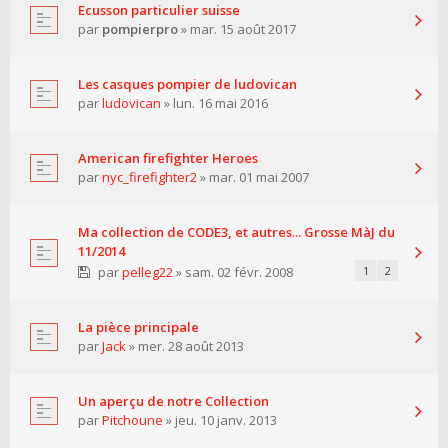
Ecusson particulier suisse
par
pompierpro
» mar. 15 août 2017
Les casques pompier de ludovican
par
ludovican
» lun. 16 mai 2016
American firefighter Heroes
par
nyc_firefighter2
» mar. 01 mai 2007
Ma collection de CODE3, et autres... Grosse MàJ du
11/2014
par
pelleg22
» sam. 02 févr. 2008
1
2
La pièce principale
par
Jack
» mer. 28 août 2013
Un aperçu de notre Collection
par
Pitchoune
» jeu. 10 janv. 2013