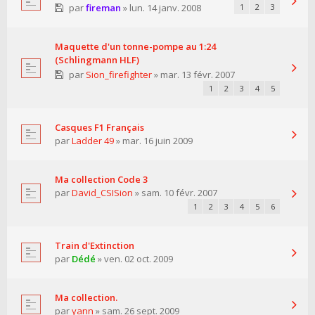
par
fireman
» lun. 14 janv. 2008
1
2
3
Maquette d'un tonne-pompe au 1:24
(Schlingmann HLF)
par
Sion_firefighter
» mar. 13 févr. 2007
1
2
3
4
5
Casques F1 Français
par
Ladder 49
» mar. 16 juin 2009
Ma collection Code 3
par
David_CSISion
» sam. 10 févr. 2007
1
2
3
4
5
6
Train d'Extinction
par
Dédé
» ven. 02 oct. 2009
Ma collection.
par
yann
» sam. 26 sept. 2009