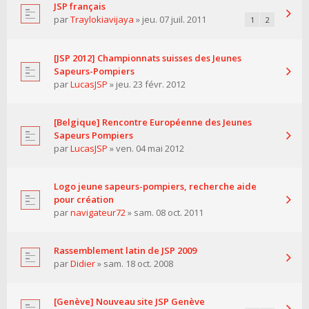
JSP français
par
Traylokiavijaya
» jeu. 07 juil. 2011
1
2
[JSP 2012] Championnats suisses des Jeunes
Sapeurs-Pompiers
par
LucasJSP
» jeu. 23 févr. 2012
[Belgique] Rencontre Européenne des Jeunes
Sapeurs Pompiers
par
LucasJSP
» ven. 04 mai 2012
Logo jeune sapeurs-pompiers, recherche aide
pour création
par
navigateur72
» sam. 08 oct. 2011
Rassemblement latin de JSP 2009
par
Didier
» sam. 18 oct. 2008
[Genève] Nouveau site JSP Genève