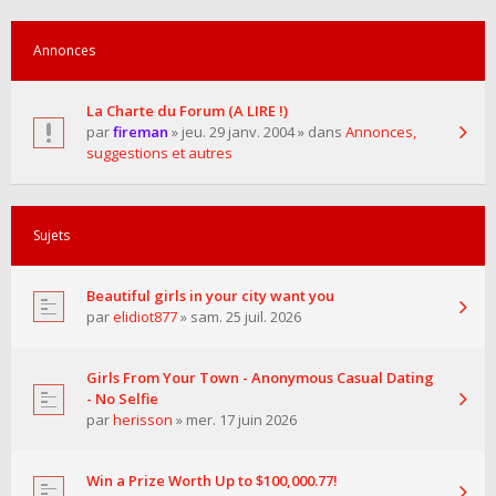
Annonces
La Charte du Forum (A LIRE !)
par
fireman
» jeu. 29 janv. 2004 » dans
Annonces,
suggestions et autres
Sujets
Beautiful girls in your city want you
par
elidiot877
» sam. 25 juil. 2026
Girls From Your Town - Anonymous Casual Dating
- No Selfie
par
herisson
» mer. 17 juin 2026
Win a Prize Worth Up to $100,000.77!