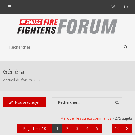
Général
Accueil du forum
Nouveau sujet
Marquer les sujets comme lus
• 275 sujets
Page
1
sur
10
1
2
3
4
5
…
10