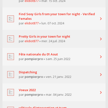
par
elidiot877
» mar. 15 oct. 2024
Find Sexy Girls from your town for night - Verified
Females
par
elidiot877
» lun. 07 oct. 2024
Pretty Girls in your town for night
par
elidiot877
» mer. 24 juil. 2024
Fête nationale du 01 Aout
par
pompierpro
» sam. 25 juin 2022
Dispatching
par
pompierpro
» ven. 21 janv. 2022
Voeux 2022
par
pompierpro
» mar. 04 janv. 2022
véhicule d'intervention et tram