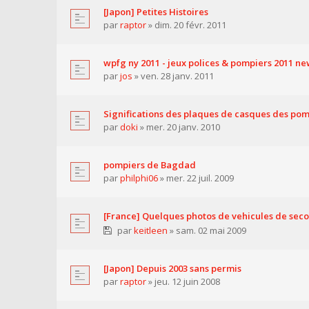
[Japon] Petites Histoires
par
raptor
» dim. 20 févr. 2011
wpfg ny 2011 - jeux polices & pompiers 2011 ne
par
jos
» ven. 28 janv. 2011
Significations des plaques de casques des po
par
doki
» mer. 20 janv. 2010
pompiers de Bagdad
par
philphi06
» mer. 22 juil. 2009
[France] Quelques photos de vehicules de seco
par
keitleen
» sam. 02 mai 2009
[Japon] Depuis 2003 sans permis
par
raptor
» jeu. 12 juin 2008