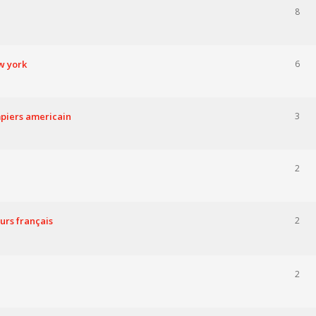
8
w york
6
mpiers americain
3
2
urs français
2
2