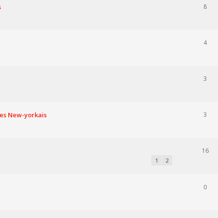
s
8
4
3
ues New-yorkais
3
16
1
2
0