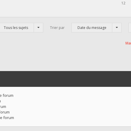
12
Tous les sujets
Trier par
Date du message
Mar
ce forum
m
orum
forum
ce forum