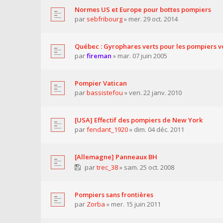
Normes US et Europe pour bottes pompiers
par
sebfribourg
» mer. 29 oct. 2014
Québec : Gyrophares verts pour les pompiers v
par
fireman
» mar. 07 juin 2005
Pompier Vatican
par
bassistefou
» ven. 22 janv. 2010
[USA] Effectif des pompiers de New York
par
fendant_1920
» dim. 04 déc. 2011
[Allemagne] Panneaux BH
par
trec_38
» sam. 25 oct. 2008
Pompiers sans frontières
par
Zorba
» mer. 15 juin 2011