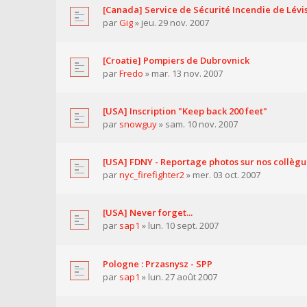
[Canada] Service de Sécurité Incendie de Lévi
par
Gig
» jeu. 29 nov. 2007
[Croatie] Pompiers de Dubrovnick
par
Fredo
» mar. 13 nov. 2007
[USA] Inscription "Keep back 200 feet"
par
snowguy
» sam. 10 nov. 2007
[USA] FDNY - Reportage photos sur nos collèg
par
nyc_firefighter2
» mer. 03 oct. 2007
[USA] Never forget...
par
sap1
» lun. 10 sept. 2007
Pologne : Przasnysz - SPP
par
sap1
» lun. 27 août 2007