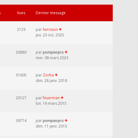
s
Vues
Dernier message
2123
par
herisson
jeu. 23 oct. 2025
20880
par
pompierpro
mer. 08 mars 2023
31605
par
Zorba
dim. 28 janv. 2018
20127
par
feuerman
lun. 16 mars 2015
39774
par
pompierpro
dim. 11 janv. 2015