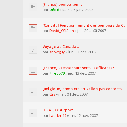
[France] pompe-tonne
par
Dédé
» sam. 26 janv. 2008
[Canada] Fonctionnement des pompiers du Ca
par
David_CSISion
» jeu. 30 août 2007
Voyage au Canada...
par
snowguy
» lun. 31 déc. 2007
[France] - Les secours sont-ils efficaces?
par
Fireco79
» jeu. 13 déc. 2007
[Belgique] Pompiers Bruxellois pas contents!
par
Gig
» mar. 04 déc. 2007
[USA] JFK Airport
par
Ladder 49
» lun. 12 nov. 2007