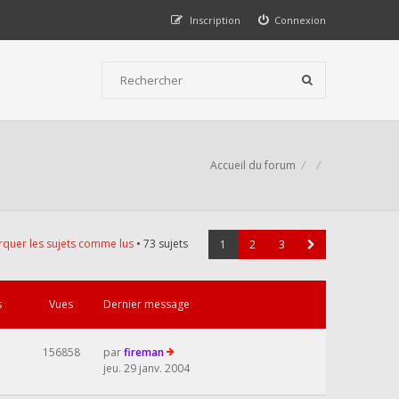
Inscription
Connexion
Accueil du forum
quer les sujets comme lus
• 73 sujets
1
2
3
s
Vues
Dernier message
156858
par
fireman
jeu. 29 janv. 2004