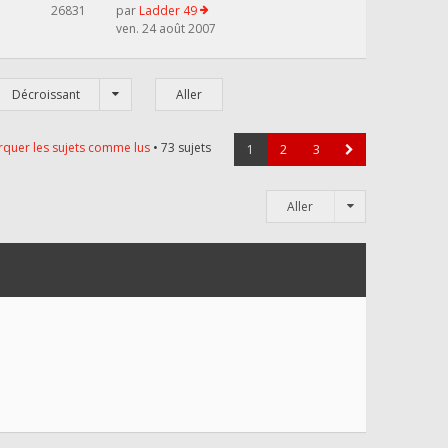
26831
par
Ladder 49
ven. 24 août 2007
Décroissant
quer les sujets comme lus
• 73 sujets
1
2
3
Aller