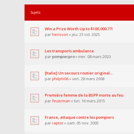
Sujets
Win a Prize Worth Up to $100,000.77!
par
herisson
» jeu. 23 oct. 2025
Les transports ambulance
par
pompierpro
» mer. 08 mars 2023
[Italie] Un secours routier original...
par
philphi06
» ven. 28 mars 2008
Première femme de la BSPP morte au feu
par
feuerman
» lun. 16 mars 2015
France, attaque contre les pompiers
par
raptor
» sam. 05 nov. 2005