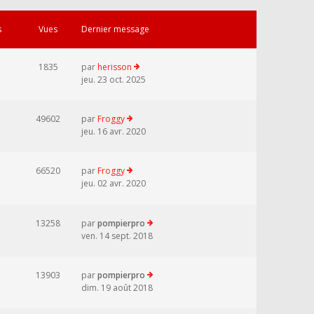
s
Vues
Dernier message
1835
par
herisson
jeu. 23 oct. 2025
49602
par
Froggy
jeu. 16 avr. 2020
66520
par
Froggy
jeu. 02 avr. 2020
13258
par
pompierpro
ven. 14 sept. 2018
13903
par
pompierpro
dim. 19 août 2018