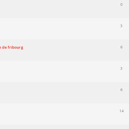
0
3
n de fribourg
6
3
6
14