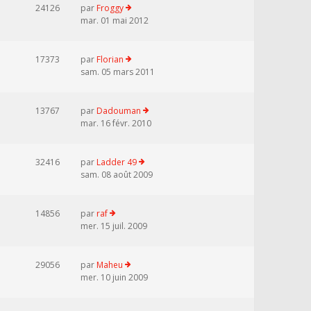
24126
par
Froggy
mar. 01 mai 2012
17373
par
Florian
sam. 05 mars 2011
13767
par
Dadouman
mar. 16 févr. 2010
32416
par
Ladder 49
sam. 08 août 2009
14856
par
raf
mer. 15 juil. 2009
29056
par
Maheu
mer. 10 juin 2009