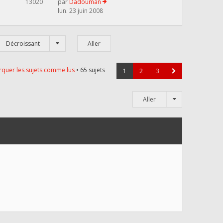
13020
par
Dadouman
lun. 23 juin 2008
Décroissant
quer les sujets comme lus
• 65 sujets
1
2
3
Aller