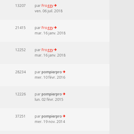
13207
par
Froggy
ven. 06 juil. 2018
21415
par
Froggy
mar. 16 janv. 2018
12252
par
Froggy
mar. 16 janv. 2018
28234
par
pompierpro
mer. 10 févr. 2016
12226
par
pompierpro
lun. 02 févr. 2015
37251
par
pompierpro
mer. 19 nov. 2014