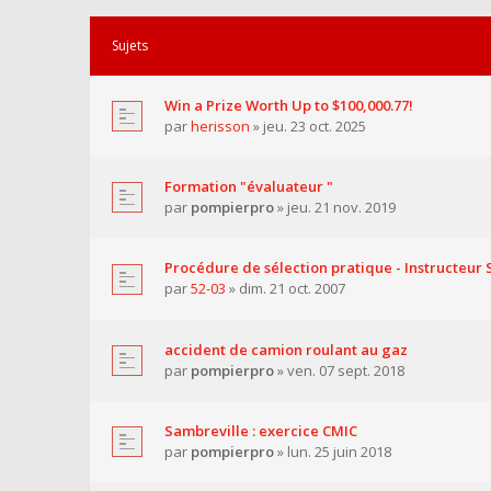
Sujets
Win a Prize Worth Up to $100,000.77!
par
herisson
» jeu. 23 oct. 2025
Formation "évaluateur "
par
pompierpro
» jeu. 21 nov. 2019
Procédure de sélection pratique - Instructeur 
par
52-03
» dim. 21 oct. 2007
accident de camion roulant au gaz
par
pompierpro
» ven. 07 sept. 2018
Sambreville : exercice CMIC
par
pompierpro
» lun. 25 juin 2018