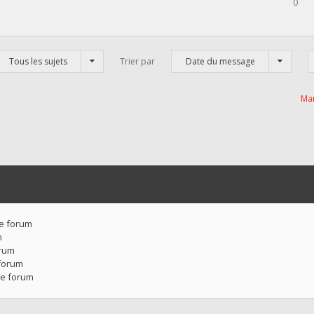
0
Tous les sujets
Trier par
Date du message
Mar
ce forum
m
orum
forum
ce forum