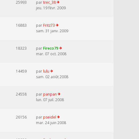
25993
par
trec_38
jeu. 19 févr. 2009
16883
par
Fritz73
sam. 31 janv. 2009
18323
par
Fireco79
mar. 07 oct. 2008
14459
par
lulu
sam. 02 août 2008
24558
par
panpan
lun. 07 juil. 2008
26156
par
pseidel
mar. 24 juin 2008