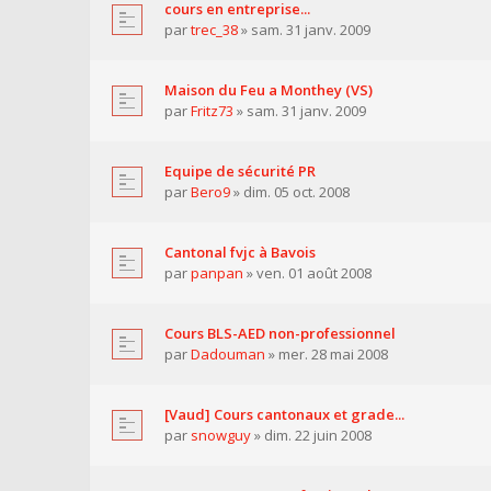
cours en entreprise...
par
trec_38
» sam. 31 janv. 2009
Maison du Feu a Monthey (VS)
par
Fritz73
» sam. 31 janv. 2009
Equipe de sécurité PR
par
Bero9
» dim. 05 oct. 2008
Cantonal fvjc à Bavois
par
panpan
» ven. 01 août 2008
Cours BLS-AED non-professionnel
par
Dadouman
» mer. 28 mai 2008
[Vaud] Cours cantonaux et grade...
par
snowguy
» dim. 22 juin 2008