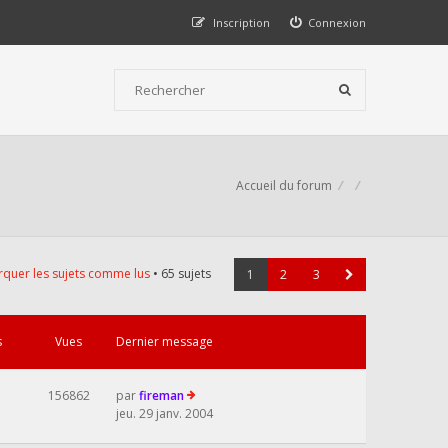
Inscription
Connexion
Accueil du forum
quer les sujets comme lus
• 65 sujets
1
2
3
s
Vues
Dernier message
156862
par
fireman
jeu. 29 janv. 2004