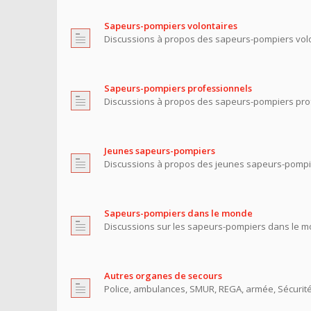
Sapeurs-pompiers volontaires
Discussions à propos des sapeurs-pompiers volo
Sapeurs-pompiers professionnels
Discussions à propos des sapeurs-pompiers pro
Jeunes sapeurs-pompiers
Discussions à propos des jeunes sapeurs-pompi
Sapeurs-pompiers dans le monde
Discussions sur les sapeurs-pompiers dans le m
Autres organes de secours
Police, ambulances, SMUR, REGA, armée, Sécurité C