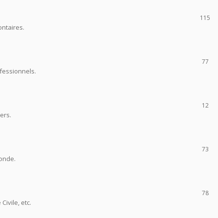
115
ntaires.
77
fessionnels.
12
ers.
73
onde.
78
ivile, etc.