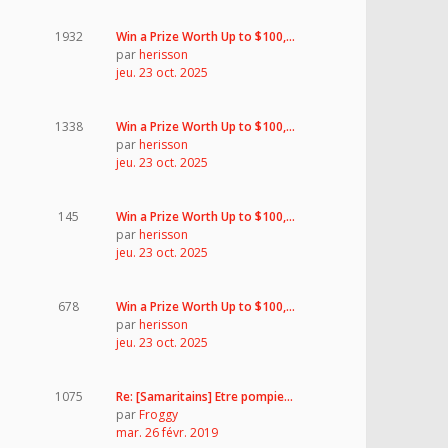
1932
Win a Prize Worth Up to $100,…
par
herisson
jeu. 23 oct. 2025
1338
Win a Prize Worth Up to $100,…
par
herisson
jeu. 23 oct. 2025
145
Win a Prize Worth Up to $100,…
par
herisson
jeu. 23 oct. 2025
678
Win a Prize Worth Up to $100,…
par
herisson
jeu. 23 oct. 2025
1075
Re: [Samaritains] Etre pompie…
par
Froggy
mar. 26 févr. 2019