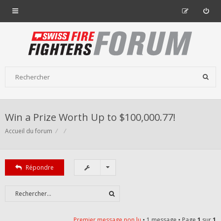
Win a Prize Worth Up to $100,000.77!
Accueil du forum
Répondre
Premier message non lu
• 1 message • Page
1
sur
1