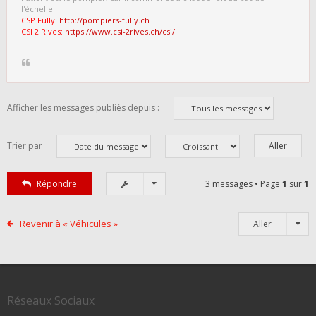
l'échelle
CSP Fully:
http://pompiers-fully.ch
CSI 2 Rives:
https://www.csi-2rives.ch/csi/
Afficher les messages publiés depuis :
Trier par
Répondre
3 messages • Page
1
sur
1
Revenir à « Véhicules »
Aller
Réseaux Sociaux