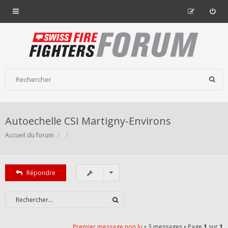
Autoechelle CSI Martigny-Environs
Accueil du forum
Répondre
Premier message non lu
• 3 messages • Page
1
sur
1