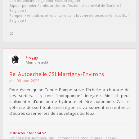
Correspondant belge pour Swiss firefighter
Sapeur pompier / ambulancier professionnel zone Val de Sambre (
Belgique )
Pompier / Ambulancier volontaire dans la zone de secours Hainaut-Est (
Belgique )
Froggy
Membre actif
Re: Autoechelle CSI Martigny-Environs
jeu. 06 janv. 2022
Pour éviter qu'on Tonne Pompe suive l’échelle a chacune de
ses sorties. Il y une "motopompe" intégrée. Ainsi il peut
s'alimenter d'une borne hydrante et être autonome. Car ce
véhicule dessert toute une région et va souvent en renfort a
d'autres caserne lors de sauvetages ou feux.
Instructeur fédéral SP
Patient est le pompier, car il commence à chaque fois au bas de