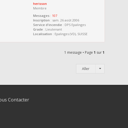
herisson
Membre
Messages :
107
Inscription :
sam. 26 août 2006
Service d'incendie :
DPS Epalinges
Grade :
Lieutenant
Localisation :
Epalinges (VD), SUISSE
1 message • Page
1
sur
1
Aller
us Contacter