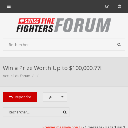
Win a Prize Worth Up to $100,000.77!
Accueil du forum
Répondre
Premier message non lu
• 1 message • Page
1
sur
1