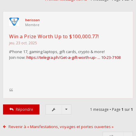
herisson
Membre
Win a Prize Worth Up to $100,000.77!
jeu. 23 oct. 2025
iPhone 17, gaming laptops, gift cards, crypto & more!
Join now:
https://telegra.ph/Get-a-gift-worth-up- ... 10-23-7108
Répondre
1 message • Page
1
sur
1
Revenir à « Manifestations, voyages et portes ouvertes »