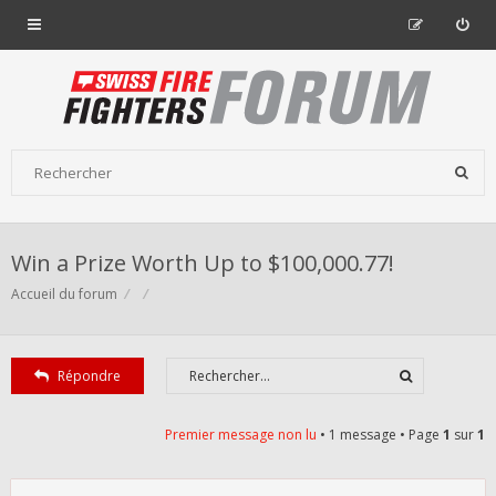
Win a Prize Worth Up to $100,000.77!
Accueil du forum
Répondre
Premier message non lu
• 1 message • Page
1
sur
1